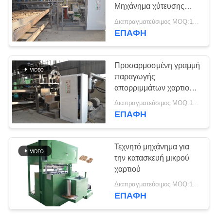
ΖΗΤΉΣΤΕ
Μηχάνημα χύτευσης
ΈΝΑ
χαρτοπολτού 2 χρόνια
Διαπραγματεύσιμος MOQ:1 Σετ
εγγύηση
ΑΠΌΣΠΑΣΜΑ
ΕΠΑΦΉ
SITEMAP
Προσαρμοσμένη γραμμή
παραγωγής
απορριμμάτων χαρτιού
ΠΟΛΙΤΙΚΉ
για αυγά.
Διαπραγματεύσιμος MOQ:1 Σετ
ΑΠΟΡΡΉΤΟΥ
ΕΠΑΦΉ
Τεχνητό μηχάνημα για
την κατασκευή μικρού
χαρτιού
Διαπραγματεύσιμος MOQ:1 Σετ
ΕΠΑΦΉ