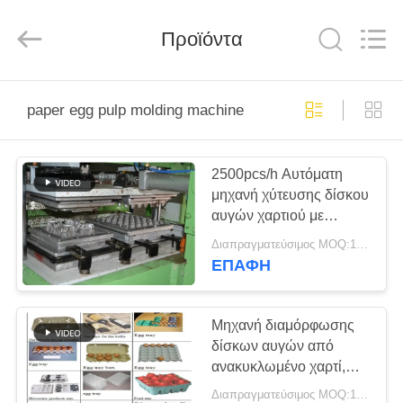
-
2026
Jinan
Wanyou
Προϊόντα
Packing
Machinery
Factory.
All
ΑΡΧΙΚΉ
Rights
Reserved.
paper egg pulp molding machine
ΣΕΛΊΔΑ
2500pcs/h Αυτόματη
ΠΡΟΪΌΝΤΑ
μηχανή χύτευσης δίσκου
αυγών χαρτιού με
ΒΊΝΤΕΟ
στεγνωτήριο δίσκου
Διαπραγματεύσιμος MOQ:1 Σετ
αυγών
ΕΠΑΦΉ
ΣΧΕΤΙΚΆ
ΜΕ
Μηχανή διαμόρφωσης
δίσκων αυγών από
ΕΜΆΣ
ανακυκλωμένο χαρτί,
Μηχάνημα
Διαπραγματεύσιμος MOQ:1 Σετ