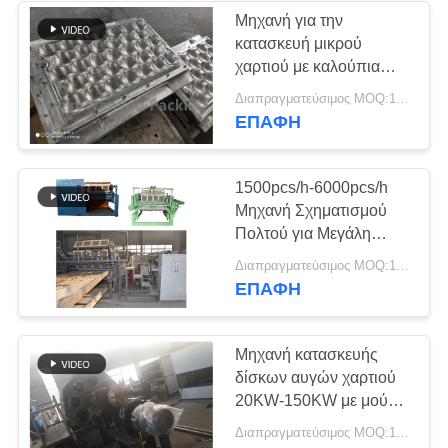
Μηχανή για την
κατασκευή μικρού
χαρτιού με καλούπια
από αλουμίνιο
Διαπραγματεύσιμος MOQ:1 Σετ
ΕΠΑΦΉ
1500pcs/h-6000pcs/h
Μηχανή Σχηματισμού
Πολτού για Μεγάλη
Ικανότητα
Διαπραγματεύσιμος MOQ:1 Σετ
Ανακυκλώσιμη Χάρτινη
ΕΠΑΦΉ
Γραμμή Παραγωγής
Τραπέζι αυγών
Μηχανή κατασκευής
δίσκων αυγών χαρτιού
20KW-150KW με μούλα
ABS / μούλα αλουμινίου
Διαπραγματεύσιμος MOQ:1 Σετ