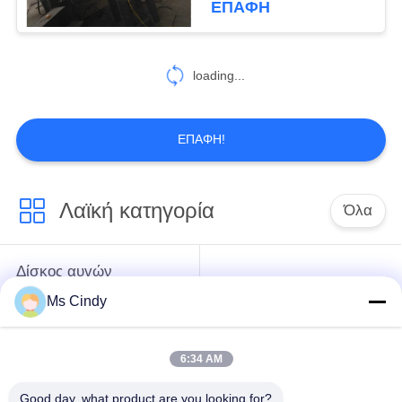
ΕΠΑΦΉ
loading...
ΕΠΑΦΉ!
Λαϊκή κατηγορία
Όλα
Δίσκος αυγών
εγγράφου που
γραμμή παραγωγής
Ms Cindy
κατασκευάζει τη
δίσκου αυγών
μηχανή
6:34 AM
Μηχανή κατασκευής
μικρός δίσκος αυγών
Good day, what product are you looking for?