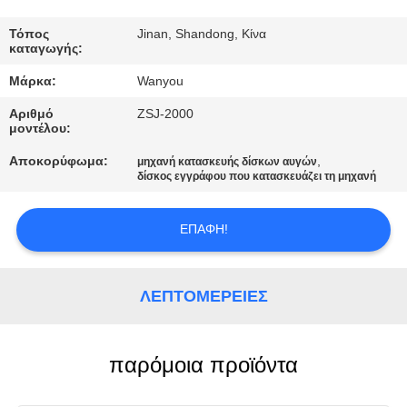
ΓΎΡΟΣ
ΕΡΓΟΣΤΑΣΊΩΝ
Τόπος
Jinan, Shandong, Κίνα
καταγωγής:
Μάρκα:
Wanyou
ΠΟΙΟΤΙΚΌΣ
Αριθμό
ZSJ-2000
ΈΛΕΓΧΟΣ
μοντέλου:
Αποκορύφωμα:
,
μηχανή κατασκευής δίσκων αυγών
ΕΠΑΦΉ
δίσκος εγγράφου που κατασκευάζει τη μηχανή
ΕΠΑΦΉ!
ΝΈΑ
ΌΛΕΣ
ΛΕΠΤΟΜΈΡΕΙΕΣ
ΟΙ
ΠΕΡΙΠΤΏΣΕΙΣ
παρόμοια προϊόντα