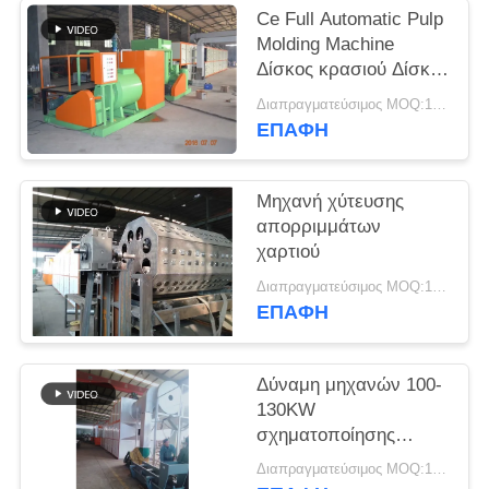
ΖΗΤΉΣΤΕ
Ce Full Automatic Pulp
ΈΝΑ
Molding Machine
Δίσκος κρασιού Δίσκος
ΑΠΌΣΠΑΣΜΑ
για φλιτζάνια καφέ
Διαπραγματεύσιμος MOQ:1 Σετ
Δίσκος συσκευασίας
ΕΠΑΦΉ
SITEMAP
Μηχανή χύτευσης
ΠΟΛΙΤΙΚΉ
απορριμμάτων
ΑΠΟΡΡΉΤΟΥ
χαρτιού
Διαπραγματεύσιμος MOQ:1 Σετ
ΕΠΑΦΉ
Δύναμη μηχανών 100-
130KW
σχηματοποίησης
πολτού χαρτιού
Διαπραγματεύσιμος MOQ:1 Σετ
μεταφορέων κρασιού