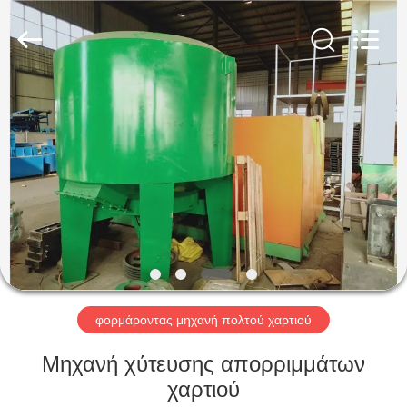
-
2026
Jinan
Wanyou
Packing
Machinery
Factory.
All
ΑΡΧΙΚΉ
Rights
Reserved.
ΣΕΛΊΔΑ
ΠΡΟΪΌΝΤΑ
ΒΊΝΤΕΟ
ΣΧΕΤΙΚΆ
ΜΕ
φορμάροντας μηχανή πολτού χαρτιού
ΕΜΆΣ
Μηχανή χύτευσης απορριμμάτων
χαρτιού