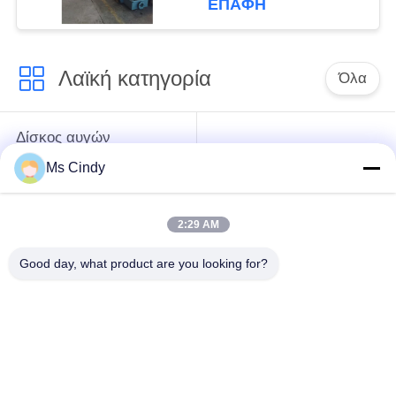
ΕΠΑΦΉ
Λαϊκή κατηγορία
Όλα
Δίσκος αυγών
εγγράφου που
γραμμή παραγωγής
Ms Cindy
κατασκευάζει τη
δίσκου αυγών
μηχανή
2:29 AM
Μηχανή κατασκευής
μικρός δίσκος αυγών
Good day, what product are you looking for?
χαρτοκιβωτίων
που κατασκευάζει τη
αυγών
μηχανή
μηχανή παρασκευής
φορμάροντας μηχανή
δίσκου αυγών
πολτού χαρτιού