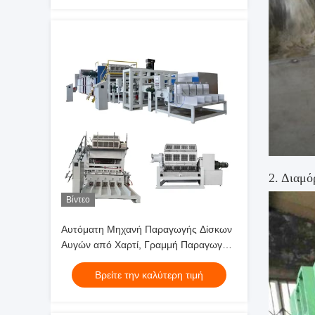
κατασκευή μηχανή τιμή
Βίντεο
Αυτόματη Μηχανή Παραγωγής Δίσκων
Αυγών από Χαρτί, Γραμμή Παραγωγής
Χαρτονιών Αυγών, Μηχανή Χύτευσης
Βρείτε την καλύτερη τιμή
Πολτού, Τιμή, Έλεγχος PLC