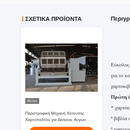
Περιγρ
ΣΧΕΤΙΚΑ ΠΡΟΪΟΝΤΑ
Εύκολος 
για το κ
χαρτοκιβ
Πρώτη ύ
Βίντεο
* χαρτοκ
Περιστροφική Μηχανή Χύτευσης
βιβλία
*
Χαρτοπολτού για Δίσκους Αυγών,
Ικανή να Παράγει Δίσκους Αυγών από
εφημερ
*