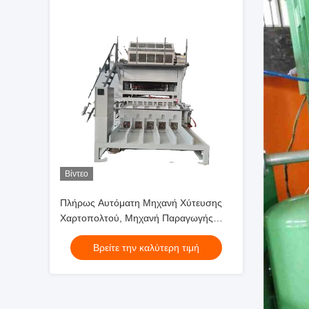
Βίντεο
Πλήρως Αυτόματη Μηχανή Χύτευσης
Χαρτοπολτού, Μηχανή Παραγωγής
Δίσκων Αυγών από Χαρτί, Γραμμή
Βρείτε την καλύτερη τιμή
Παραγωγής, Ελεγχόμενη από PLC,
Μεγάλης Χωρητικότητας, 5*8 Μούχλες,
Περιστροφική Διαμόρφωση