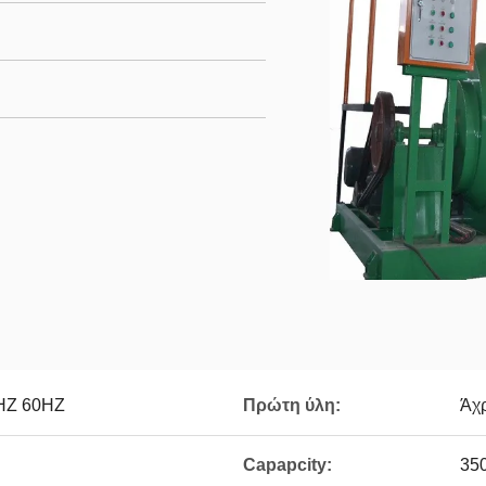
HZ 60HZ
Πρώτη ύλη:
Άχρ
Capapcity:
350