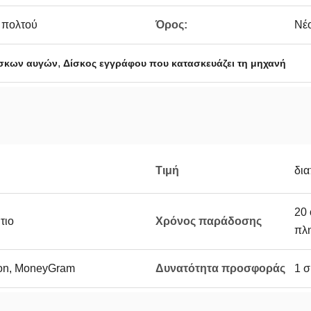
 πολτού
Όρος:
Νέ
,
ίσκων αυγών
Δίσκος εγγράφου που κατασκευάζει τη μηχανή
Τιμή
δι
20 
τιο
Χρόνος παράδοσης
πλ
ion, MoneyGram
Δυνατότητα προσφοράς
1 σ