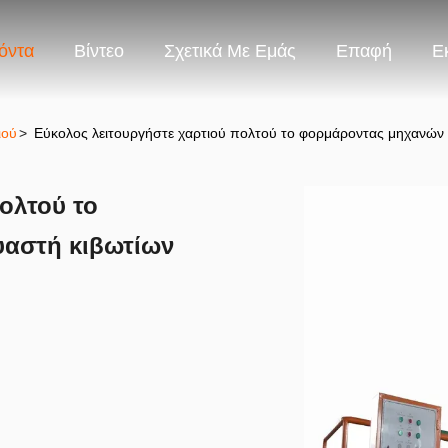
όντα
Βίντεο
Σχετικά Με Εμάς
Επαφή
Ε
ιού
>
Εύκολος λειτουργήστε χαρτιού πολτού το φορμάροντας μηχανών
ολτού το
αστή κιβωτίων