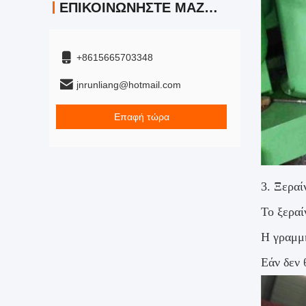
ΕΠΙΚΟΙΝΩΝΉΣΤΕ ΜΑΖΊ ΜΑΣ
+8615665703348
jnrunliang@hotmail.com
Επαφή τώρα
3. Ξεραί
Το ξεραί
Η γραμμή