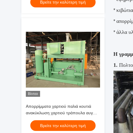
Βρείτε την καλύτερη τιμή
Ανακυκλωμένο Χαρτί με Προηγμένη
Τεχνολογία Διαμόρφωσης
κιβώτι
*
απορρί
*
άλλα υ
*
Η γραμμ
1. 
Βίντεο
Απορρίμματα χαρτιού παλιά κουτιά
ανακύκλωση χαρτιού τράπουλα αυγών
μηχανή γραμμή παραγωγής
Βρείτε την καλύτερη τιμή
χαρτοπολτού πλαστική τράπουλα
φρούτων πλαστική τράπουλα αυγών